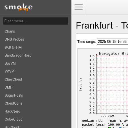
Toggle Menu
Frankfurt - 
Charts
DNS Probes
Time range:
香港骨干网
BandwagonHost
BuyVM
VKVM
ClawCloud
DMIT
SugarHosts
CloudCone
RackNerd
CubeCloud
SiliCloud