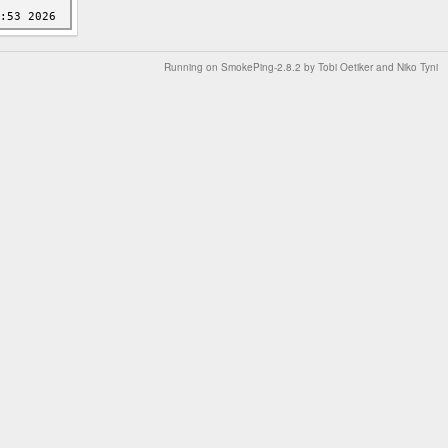
Running on
SmokePing-2.8.2
by
Tobi Oetiker
and Niko Tyni